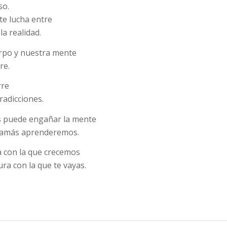
so.
e lucha entre
la realidad.
rpo y nuestra mente
re.
rre
radicciones.
 puede engañar la mente
 jamás aprenderemos.
a con la que crecemos
ura con la que te vayas.