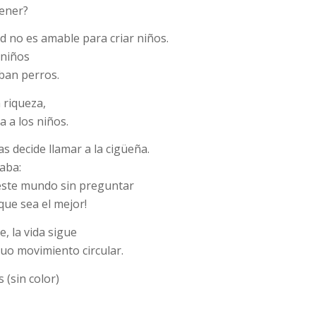
tener?
ad no es amable para criar niños.
 niños
ban perros.
 riqueza,
a a los niños.
s decide llamar a la cigüeña.
taba:
este mundo sin preguntar
que sea el mejor!
e, la vida sigue
uo movimiento circular.
 (sin color)