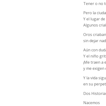
Tener o no 
Pero la ciud
Y el lugar de
Algunos cria
Oros criaban
sin dejar nad
Aún con duda
Y el niño gri
¡Me traen a 
y me exigen 
Y la vida sigu
en su perpet
Dos Historias
Nacemos