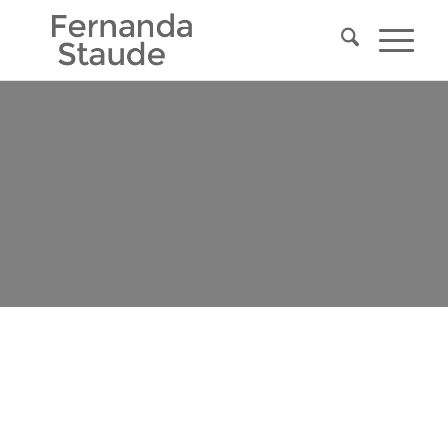
Estampando sobre textiles y objetos
TIENDA » MOBIL
PHONE BAG